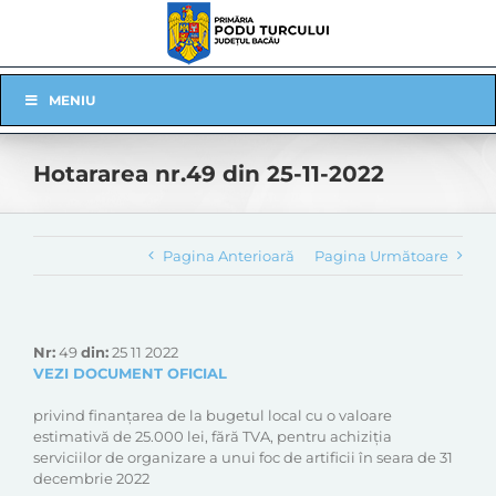
Skip
to
content
Skip
MENIU
Navigation
Hotararea nr.49 din 25-11-2022
Pagina Anterioară
Pagina Următoare
Nr:
49
din:
25 11 2022
VEZI DOCUMENT OFICIAL
privind finanțarea de la bugetul local cu o valoare
estimativă de 25.000 lei, fără TVA, pentru achiziția
serviciilor de organizare a unui foc de artificii în seara de 31
decembrie 2022