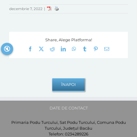
decembrie 7, 2022
|
Share, Alege Platforma!
🔇
Facebook
X
Reddit
LinkedIn
WhatsApp
Tumblr
Pinterest
E-
mail:
DATE DE CONTACT
Primaria Podu Turcului, Sat Podu Turcului, Comuna Podu
Turcului, Județul Bacău
Telefon:
0234289226