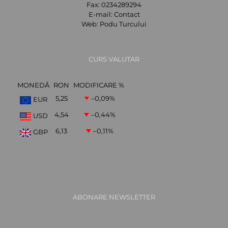
Fax:
0234289294
E-mail:
Contact
Web:
Podu Turcului
CURS VALUTAR
MONEDĂ
RON
MODIFICARE %
5,25
–0,09
%
EUR
4,54
–0,44
%
USD
6,13
–0,11
%
GBP
ABONARE NEWSLETTER