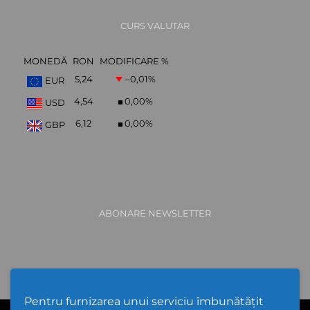
CURS VALUTAR
MONEDĂ
RON
MODIFICARE %
5,24
–0,01
%
EUR
4,54
0,00
%
USD
6,12
0,00
%
GBP
ABONARE NEWSLETTER
Pentru furnizarea unui serviciu îmbunătățit