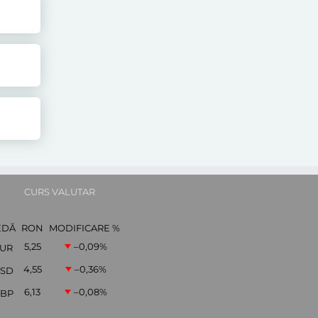
CURS VALUTAR
EDĂ
RON
MODIFICARE %
5,25
–0,09
%
UR
4,55
–0,36
%
SD
6,13
–0,08
%
BP