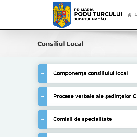
Skip
Skip
to
Navigation
PRIMĂRIA
PODU TURCULUI
content
A
JUDEȚUL BACĂU
Consiliul Local
Componența consiliului local
Procese verbale ale ședințelor C
Comisii de specialitate