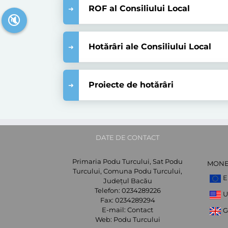
ROF al Consiliului Local
🔇
Hotărâri ale Consiliului Local
Proiecte de hotărâri
DATE DE CONTACT
Primaria Podu Turcului, Sat Podu
MON
Turcului, Comuna Podu Turcului,
E
Județul Bacău
Telefon:
0234289226
U
Fax:
0234289294
E-mail:
Contact
G
Web:
Podu Turcului