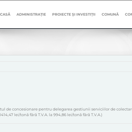
CASĂ
ADMINISTRAȚIE
PROIECTE ȘI INVESTIȚII
COMUNĂ
CO
ctul de concesionare pentru delegarea gestiunii serviciilor de colecta
14,47 lei/tonă fără T.V.A. la 994,86 lei/tonă fără T.V.A.)