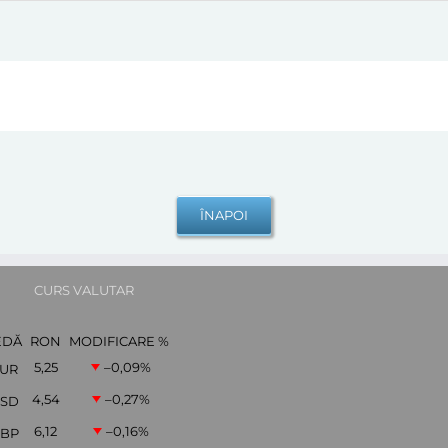
CURS VALUTAR
EDĂ
RON
MODIFICARE %
5,25
–0,09
%
UR
4,54
–0,27
%
SD
6,12
–0,16
%
BP