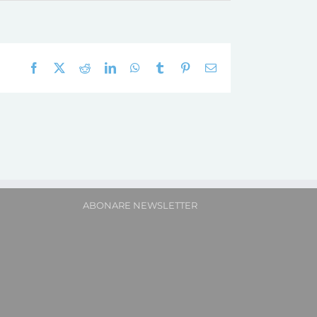
Facebook
X
Reddit
LinkedIn
WhatsApp
Tumblr
Pinterest
E-
mail:
ABONARE NEWSLETTER