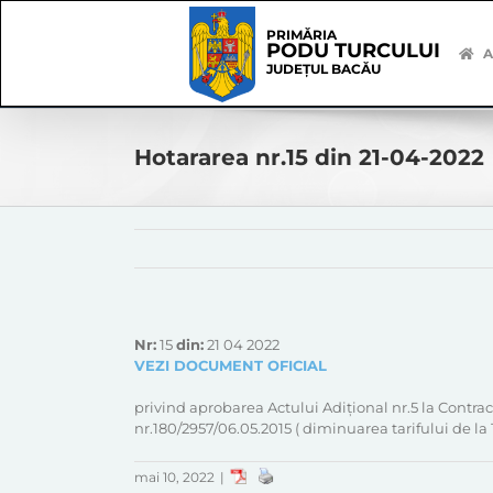
Skip
Skip
to
Navigation
PRIMĂRIA
PODU TURCULUI
content
A
JUDEȚUL BACĂU
Hotararea nr.15 din 21-04-2022
Nr:
15
din:
21 04 2022
VEZI DOCUMENT OFICIAL
privind aprobarea Actului Adițional nr.5 la Contra
nr.180/2957/06.05.2015 ( diminuarea tarifului de la 14
mai 10, 2022
|