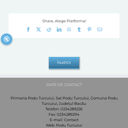
Share, Alege Platforma!
Facebook
X
Reddit
LinkedIn
WhatsApp
Tumblr
Pinterest
E-
mail:
🔇
DATE DE CONTACT
Primaria Podu Turcului, Sat Podu Turcului, Comuna Podu
Turcului, Județul Bacău
Telefon:
0234289226
Fax:
0234289294
E-mail:
Contact
Web:
Podu Turcului