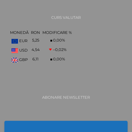
CURS VALUTAR
MONEDĂ
RON
MODIFICARE %
5,25
0,00
%
EUR
4,54
–0,02
%
USD
6,11
0,00
%
GBP
ABONARE NEWSLETTER