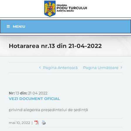
Skip
to
content
Skip
MENIU
Navigation
Hotararea nr.13 din 21-04-2022
Pagina Anterioară
Pagina Următoare
Nr:
13
din:
21 04 2022
VEZI DOCUMENT OFICIAL
privind alegerea președintelui de ședință
mai 10, 2022
|