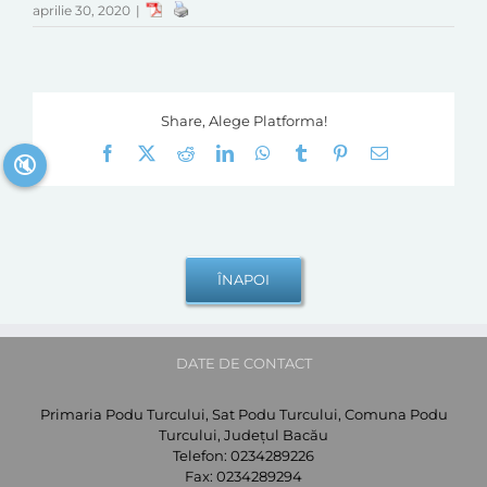
aprilie 30, 2020
|
Share, Alege Platforma!
Facebook
X
Reddit
LinkedIn
WhatsApp
Tumblr
Pinterest
E-
🔇
mail:
DATE DE CONTACT
Primaria Podu Turcului, Sat Podu Turcului, Comuna Podu
Turcului, Județul Bacău
Telefon:
0234289226
Fax:
0234289294