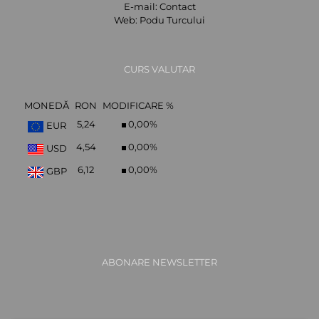
E-mail:
Contact
Web:
Podu Turcului
CURS VALUTAR
MONEDĂ
RON
MODIFICARE %
5,24
0,00
%
EUR
4,54
0,00
%
USD
6,12
0,00
%
GBP
ABONARE NEWSLETTER