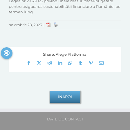
Legea nr.296/2023 privind unele măsuri fiscal-bugetare
pentru asigurarea sustenabilității financiare a României pe
termen lung
noiembrie 28, 2023
|
🔇
Share, Alege Platforma!
Facebook
X
Reddit
LinkedIn
WhatsApp
Tumblr
Pinterest
E-
mail:
DATE DE CONTACT