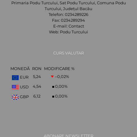
Primaria Podu Turcului, Sat Podu Turcului, Comuna Podu
Turcului, Județul Bacău
Telefon:
0234289226
Fax:
0234289294
E-mail:
Contact
Web:
Podu Turcului
CURS VALUTAR
MONEDĂ
RON
MODIFICARE %
5,24
–0,02
%
EUR
4,54
0,00
%
USD
6,12
0,00
%
GBP
ABONARE NEWSLETTER