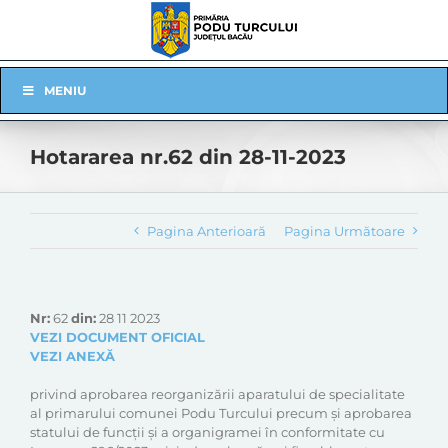
Skip
to
content
Skip
MENIU
Navigation
Hotararea nr.62 din 28-11-2023
Pagina Anterioară
Pagina Următoare
Nr:
62
din:
28 11 2023
VEZI DOCUMENT OFICIAL
VEZI ANEXĂ
privind aprobarea reorganizării aparatului de specialitate
al primarului comunei Podu Turcului precum și aprobarea
statului de funcții și a organigramei în conformitate cu