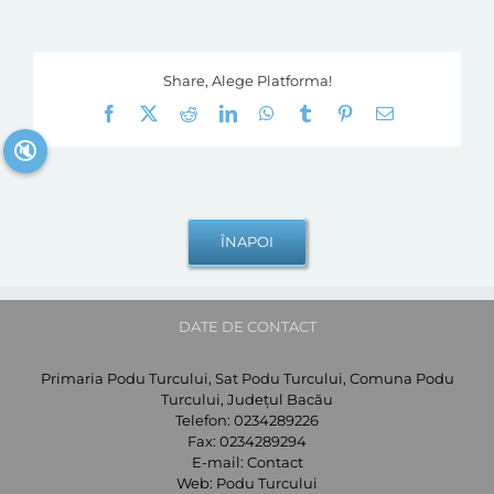
Share, Alege Platforma!
Facebook
X
Reddit
LinkedIn
WhatsApp
Tumblr
Pinterest
E-
mail:
🔇
DATE DE CONTACT
Primaria Podu Turcului, Sat Podu Turcului, Comuna Podu
Turcului, Județul Bacău
Telefon:
0234289226
Fax:
0234289294
E-mail:
Contact
Web:
Podu Turcului