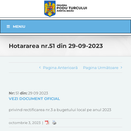
Skip
to
content
Skip
MENIU
Navigation
Hotararea nr.51 din 29-09-2023
Pagina Anterioară
Pagina Următoare
Nr:
51
din:
29 09 2023
VEZI DOCUMENT OFICIAL
privind rectificarea nr.3 a bugetului local pe anul 2023
octombrie 3, 2023
|