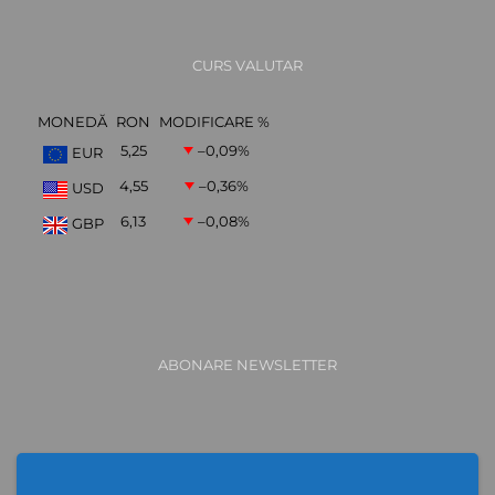
CURS VALUTAR
MONEDĂ
RON
MODIFICARE %
5,25
–0,09
%
EUR
4,55
–0,36
%
USD
6,13
–0,08
%
GBP
ABONARE NEWSLETTER