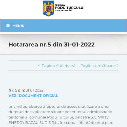
Skip
to
content
Skip
MENIU
Navigation
Hotararea nr.5 din 31-01-2022
Pagina Anterioară
Pagina Următoare
Nr:
5
din:
31 01 2022
VEZI DOCUMENT OFICIAL
privind aprobarea dreptului de acces și utilizare a unor
drepturi de exploatare situate pe teritoriul administrativ-
teritorial al comunei Podu Turcului, de către S.C. WIND
ENERGY BACĂU SUD S.R.L., în scopul inființării unui parc