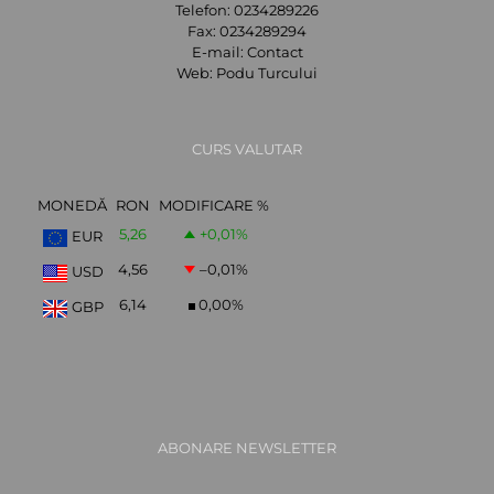
Telefon:
0234289226
Fax:
0234289294
E-mail:
Contact
Web:
Podu Turcului
CURS VALUTAR
MONEDĂ
RON
MODIFICARE %
5,26
+0,01
%
EUR
4,56
–0,01
%
USD
6,14
0,00
%
GBP
ABONARE NEWSLETTER