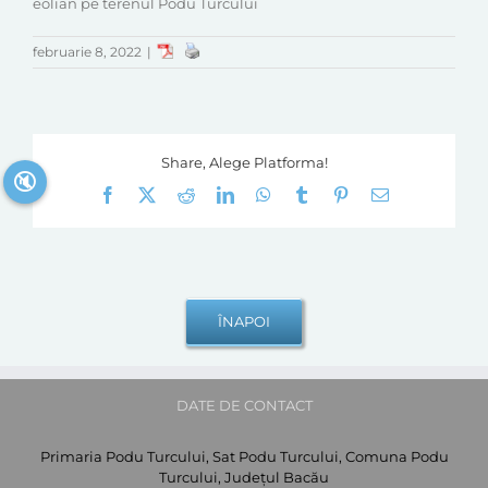
eolian pe terenul Podu Turcului
februarie 8, 2022
|
Share, Alege Platforma!
🔇
Facebook
X
Reddit
LinkedIn
WhatsApp
Tumblr
Pinterest
E-
mail:
DATE DE CONTACT
Primaria Podu Turcului, Sat Podu Turcului, Comuna Podu
Turcului, Județul Bacău