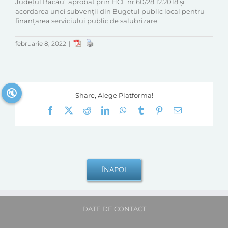
Județul Bacău” aprobat prin HCL nr.60/28.12.2018 și
acordarea unei subvenții din Bugetul public local pentru
finanțarea serviciului public de salubrizare
februarie 8, 2022
|
🔇
Share, Alege Platforma!
Facebook
X
Reddit
LinkedIn
WhatsApp
Tumblr
Pinterest
E-
mail:
DATE DE CONTACT