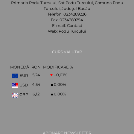
Primaria Podu Turcului, Sat Podu Turcului, Comuna Podu
Turcului, Județul Bacău
Telefon:
0234289226
Fax:
0234289294
E-mail:
Contact
Web:
Podu Turcului
CURS VALUTAR
MONEDĂ
RON
MODIFICARE %
5,24
–0,01
%
EUR
4,54
0,00
%
USD
6,12
0,00
%
GBP
ABONARE NEWSLETTER