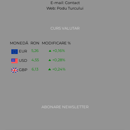
E-mail:
Contact
Web:
Podu Turcului
CURS VALUTAR
MONEDĂ
RON
MODIFICARE %
5,26
+0,16
%
EUR
4,55
+0,28
%
USD
6,13
+0,24
%
GBP
ABONARE NEWSLETTER