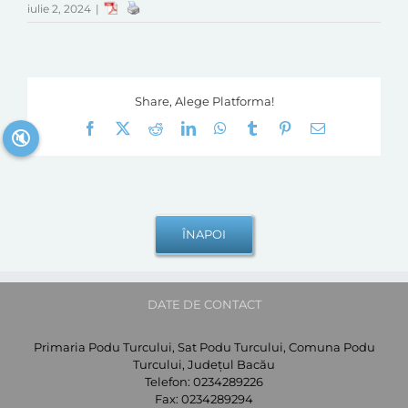
iulie 2, 2024
|
Share, Alege Platforma!
Facebook
X
Reddit
LinkedIn
WhatsApp
Tumblr
Pinterest
E-
🔇
mail:
DATE DE CONTACT
Primaria Podu Turcului, Sat Podu Turcului, Comuna Podu
Turcului, Județul Bacău
Telefon:
0234289226
Fax:
0234289294