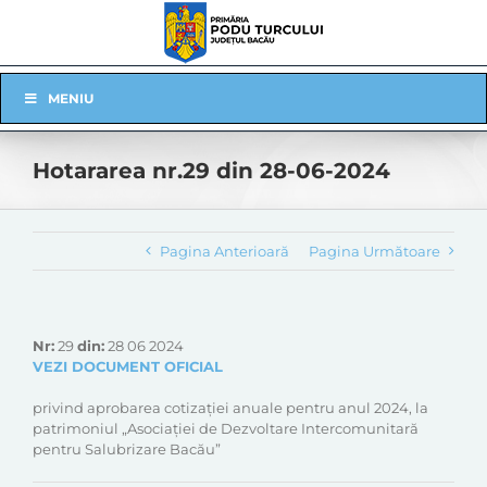
Skip
to
content
Skip
MENIU
Navigation
Hotararea nr.29 din 28-06-2024
Pagina Anterioară
Pagina Următoare
Nr:
29
din:
28 06 2024
VEZI DOCUMENT OFICIAL
privind aprobarea cotizației anuale pentru anul 2024, la
patrimoniul „Asociației de Dezvoltare Intercomunitară
pentru Salubrizare Bacău”