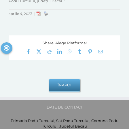
Podu Turcului, județul Bacău”
aprilie 4, 2023
|
Share, Alege Platforma!
🔇
Facebook
X
Reddit
LinkedIn
WhatsApp
Tumblr
Pinterest
E-
mail:
DATE DE CONTACT
Primaria Podu Turcului, Sat Podu Turcului, Comuna Podu
Turcului, Județul Bacău