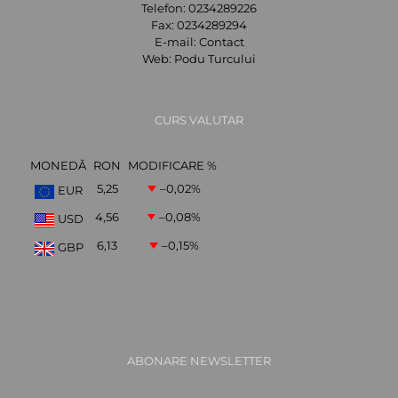
Telefon:
0234289226
Fax:
0234289294
E-mail:
Contact
Web:
Podu Turcului
CURS VALUTAR
MONEDĂ
RON
MODIFICARE %
5,25
–0,02
%
EUR
4,56
–0,08
%
USD
6,13
–0,15
%
GBP
ABONARE NEWSLETTER