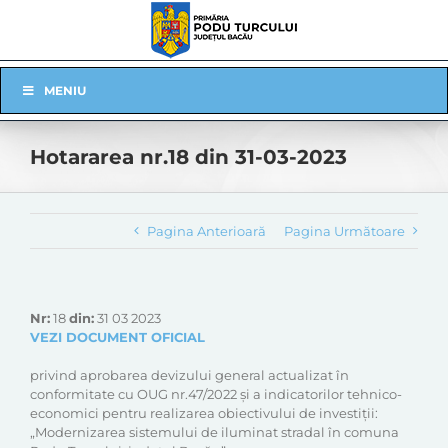
Skip
to
content
Skip
MENIU
Navigation
Hotararea nr.18 din 31-03-2023
Pagina Anterioară
Pagina Următoare
Nr:
18
din:
31 03 2023
VEZI DOCUMENT OFICIAL
privind aprobarea devizului general actualizat în
conformitate cu OUG nr.47/2022 și a indicatorilor tehnico-
economici pentru realizarea obiectivului de investiții:
„Modernizarea sistemului de iluminat stradal în comuna