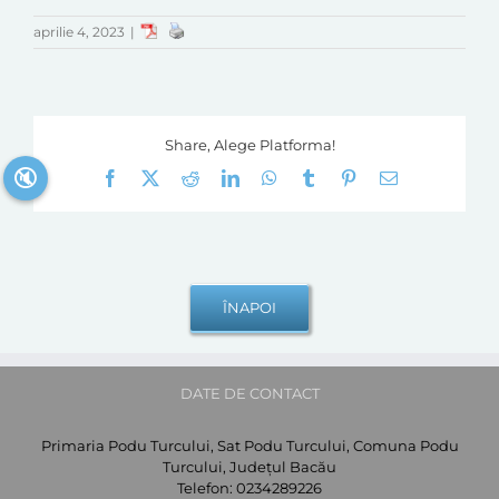
aprilie 4, 2023
|
Share, Alege Platforma!
🔇
Facebook
X
Reddit
LinkedIn
WhatsApp
Tumblr
Pinterest
E-
mail:
DATE DE CONTACT
Primaria Podu Turcului, Sat Podu Turcului, Comuna Podu
Turcului, Județul Bacău
Telefon:
0234289226