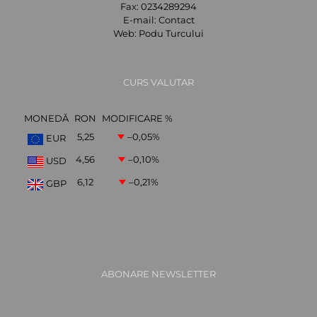
Fax:
0234289294
E-mail:
Contact
Web:
Podu Turcului
CURS VALUTAR
MONEDĂ
RON
MODIFICARE %
5,25
–0,05
%
EUR
4,56
–0,10
%
USD
6,12
–0,21
%
GBP
ABONARE NEWSLETTER