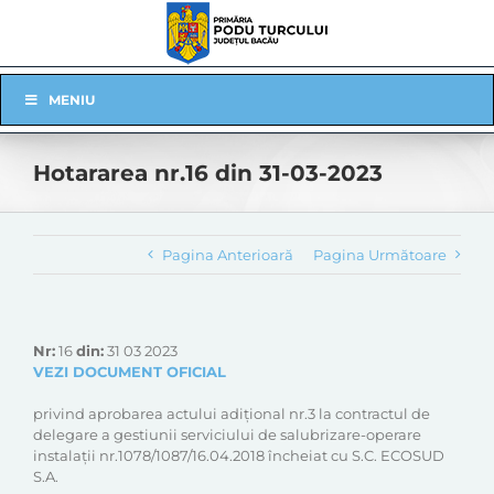
Skip
to
content
Skip
MENIU
Navigation
Hotararea nr.16 din 31-03-2023
Pagina Anterioară
Pagina Următoare
Nr:
16
din:
31 03 2023
VEZI DOCUMENT OFICIAL
privind aprobarea actului adițional nr.3 la contractul de
delegare a gestiunii serviciului de salubrizare-operare
instalații nr.1078/1087/16.04.2018 încheiat cu S.C. ECOSUD
S.A.