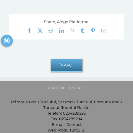
Share, Alege Platforma!
Facebook
X
Reddit
LinkedIn
WhatsApp
Tumblr
Pinterest
E-
mail:
🔇
DATE DE CONTACT
Primaria Podu Turcului, Sat Podu Turcului, Comuna Podu
Turcului, Județul Bacău
Telefon:
0234289226
Fax:
0234289294
E-mail:
Contact
Web:
Podu Turcului