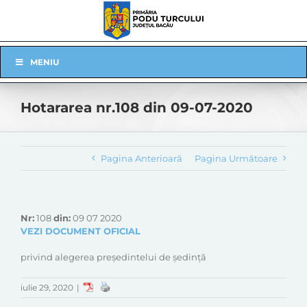
Skip
to
content
Skip
MENIU
Navigation
Hotararea nr.108 din 09-07-2020
Pagina Anterioară
Pagina Următoare
Nr:
108
din:
09 07 2020
VEZI DOCUMENT OFICIAL
privind alegerea președintelui de ședință
iulie 29, 2020
|