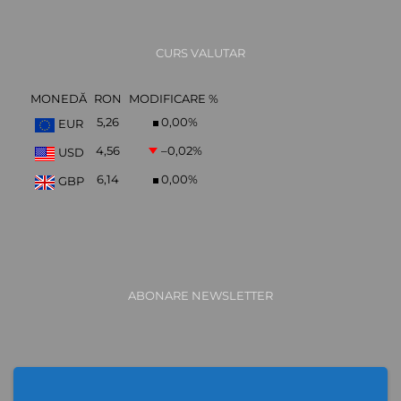
CURS VALUTAR
MONEDĂ
RON
MODIFICARE %
5,26
0,00
%
EUR
4,56
–0,02
%
USD
6,14
0,00
%
GBP
ABONARE NEWSLETTER