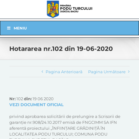
Skip
to
content
Skip
MENIU
Navigation
Hotararea nr.102 din 19-06-2020
Pagina Anterioară
Pagina Următoare
Nr:
102
din:
19 06 2020
VEZI DOCUMENT OFICIAL
privind aprobarea solicitării de prelungire a Scrisorii de
garanție nr.908/24.10.2017 emisă de FNGCIMM SA IFN
aferentă proiectului „ÎNFIINȚARE GRĂDINIȚĂ ÎN
LOCALITATEA PODU TURCULUI; COMUNA PODU