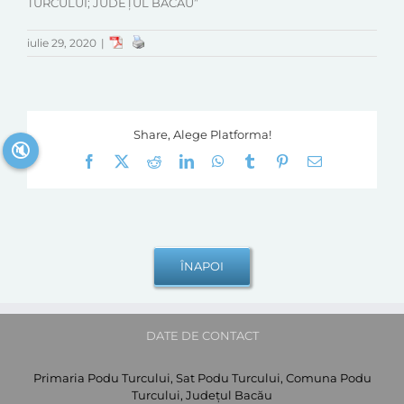
TURCULUI; JUDEȚUL BACĂU”
iulie 29, 2020
|
Share, Alege Platforma!
🔇
Facebook
X
Reddit
LinkedIn
WhatsApp
Tumblr
Pinterest
E-
mail:
DATE DE CONTACT
Primaria Podu Turcului, Sat Podu Turcului, Comuna Podu
Turcului, Județul Bacău