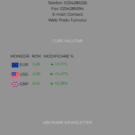
Telefon:
0234289226
Fax:
0234289294
E-mail:
Contact
Web:
Podu Turcului
CURS VALUTAR
MONEDĂ
RON
MODIFICARE %
5,26
+0,17
%
EUR
4,56
+0,47
%
USD
6,14
+0,38
%
GBP
ABONARE NEWSLETTER