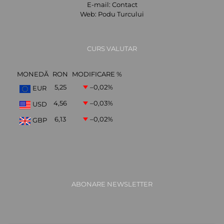
E-mail:
Contact
Web:
Podu Turcului
CURS VALUTAR
MONEDĂ
RON
MODIFICARE %
5,25
–0,02
%
EUR
4,56
–0,03
%
USD
6,13
–0,02
%
GBP
ABONARE NEWSLETTER