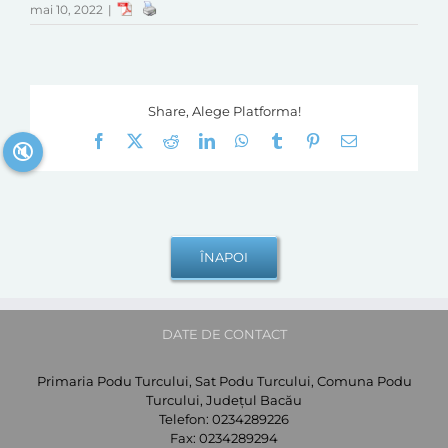
mai 10, 2022
|
Share, Alege Platforma!
Facebook
X
Reddit
LinkedIn
WhatsApp
Tumblr
Pinterest
E-
🔇
mail:
DATE DE CONTACT
Primaria Podu Turcului, Sat Podu Turcului, Comuna Podu
Turcului, Județul Bacău
Telefon:
0234289226
Fax:
0234289294