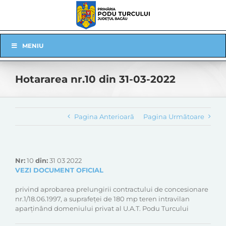
Skip
to
content
Skip
MENIU
Navigation
Hotararea nr.10 din 31-03-2022
Pagina Anterioară
Pagina Următoare
Nr:
10
din:
31 03 2022
VEZI DOCUMENT OFICIAL
privind aprobarea prelungirii contractului de concesionare
nr.1/18.06.1997, a suprafeței de 180 mp teren intravilan
aparținând domeniului privat al U.A.T. Podu Turcului