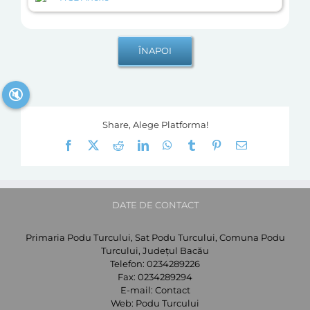
🔇
Share, Alege Platforma!
Facebook
X
Reddit
LinkedIn
WhatsApp
Tumblr
Pinterest
E-
mail:
DATE DE CONTACT
Primaria Podu Turcului, Sat Podu Turcului, Comuna Podu
Turcului, Județul Bacău
Telefon:
0234289226
Fax:
0234289294
E-mail:
Contact
Web:
Podu Turcului