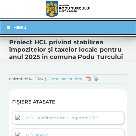
Skip
to
content
Skip
MENIU
Navigation
Proiect HCL privind stabilirea
impozitelor şi taxelor locale pentru
anul 2025 în comuna Podu Turcului
noiembrie 14, 2024
|
Consultare publică
|
FIȘIERE ATAȘATE
HCL - aprobare taxe si impozite 2025
HCL Anexe