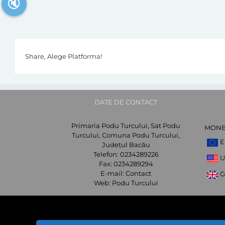
🔇
Share, Alege Platforma!
DATE DE CONTACT
Primaria Podu Turcului, Sat Podu
MON
Turcului, Comuna Podu Turcului,
E
Județul Bacău
Telefon:
0234289226
U
Fax:
0234289294
E-mail:
Contact
G
Web:
Podu Turcului