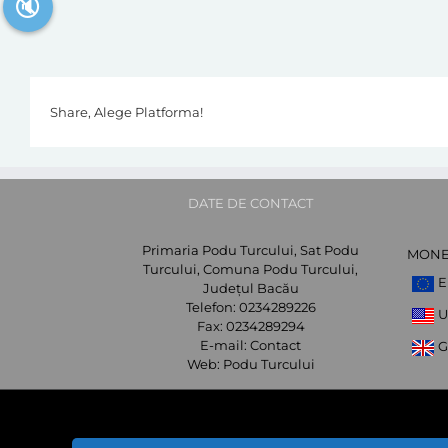
🔇
Share, Alege Platforma!
DATE DE CONTACT
Primaria Podu Turcului, Sat Podu
MON
Turcului, Comuna Podu Turcului,
E
Județul Bacău
Telefon:
0234289226
U
Fax:
0234289294
E-mail:
Contact
G
Web:
Podu Turcului