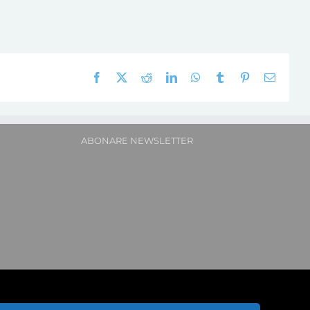
Facebook
X
Reddit
LinkedIn
WhatsApp
Tumblr
Pinterest
E-
mail:
ABONARE NEWSLETTER