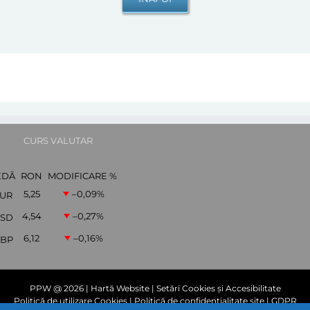
CURS VALUTAR
EDĂ
RON
MODIFICARE %
5,25
–0,09
%
UR
4,54
–0,27
%
SD
6,12
–0,16
%
BP
PPW @
2026 |
Hartă Website
|
Setări Cookies și Accesibilitate
Politică de utilizare Cookies
|
Politică de confidențialitate site
|
GDPR