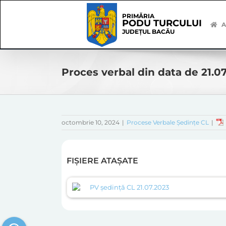
Skip
Skip
to
Navigation
PRIMĂRIA
PODU TURCULUI
content
A
JUDEȚUL BACĂU
Proces verbal din data de 21.0
octombrie 10, 2024
|
Procese Verbale Ședințe CL
|
FIȘIERE ATAȘATE
PV ședință CL 21.07.2023