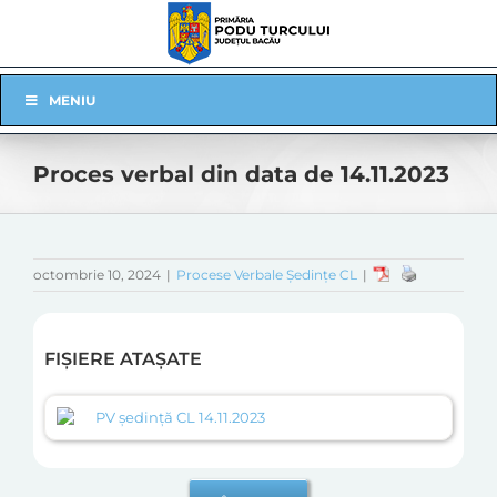
Skip
to
content
Skip
MENIU
Navigation
Proces verbal din data de 14.11.2023
octombrie 10, 2024
|
Procese Verbale Ședințe CL
|
FIȘIERE ATAȘATE
PV ședință CL 14.11.2023