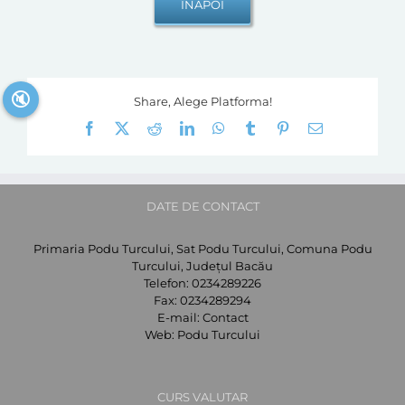
🔇
Share, Alege Platforma!
Facebook
X
Reddit
LinkedIn
WhatsApp
Tumblr
Pinterest
E-
mail:
DATE DE CONTACT
Primaria Podu Turcului, Sat Podu Turcului, Comuna Podu
Turcului, Județul Bacău
Telefon:
0234289226
Fax:
0234289294
E-mail:
Contact
Web:
Podu Turcului
CURS VALUTAR