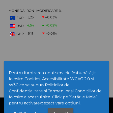
MONEDĂ
RON
MODIFICARE %
5,25
–0,03
%
EUR
4,54
+0,02
%
USD
6,11
–0,01
%
GBP
ABONARE NEWSLETTER
Pentru furnizarea unui serviciu îmbunătățit
folosim Cookies, Accesibilitate WCAG 2.0 și
W3C ce se supun Politicilor de
Confidențialitate și Termenilor și Condițiilor de
folosire a acestui site. Click pe ‘Setările Mele’
pentru activare/dezactivare opțiuni.
PPW @
2026 |
Hartă Website
|
Setări Cookies și Accesibilitate
Politică de utilizare Cookies
|
Politică de confidențialitate site
|