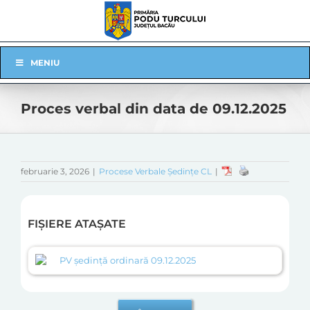
Skip
to
content
Skip
MENIU
Navigation
Proces verbal din data de 09.12.2025
februarie 3, 2026
|
Procese Verbale Ședințe CL
|
FIȘIERE ATAȘATE
PV ședință ordinară 09.12.2025