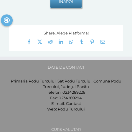
🔇
Share, Alege Platforma!
Facebook
X
Reddit
LinkedIn
WhatsApp
Tumblr
Pinterest
E-
mail:
DATE DE CONTACT
Primaria Podu Turcului, Sat Podu Turcului, Comuna Podu
Turcului, Județul Bacău
Telefon:
0234289226
Fax:
0234289294
E-mail:
Contact
Web:
Podu Turcului
CURS VALUTAR