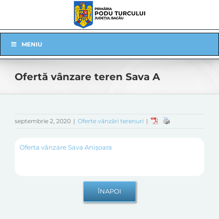
Skip
to
content
Skip
MENIU
Navigation
Ofertă vânzare teren Sava A
septembrie 2, 2020
|
Oferte vânzări terenuri
|
Oferta vânzare Sava Anișoara