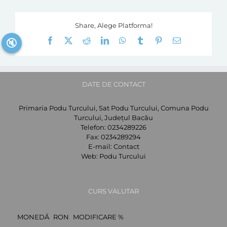
Share, Alege Platforma!
Facebook
X
Reddit
LinkedIn
WhatsApp
Tumblr
Pinterest
E-
🔇
mail:
DATE DE CONTACT
Primaria Podu Turcului, Sat Podu Turcului, Comuna Podu
Turcului, Județul Bacău
Telefon:
0234289226
Fax:
0234289294
E-mail:
Contact
Web:
Podu Turcului
CURS VALUTAR
MONEDĂ
RON
MODIFICARE %