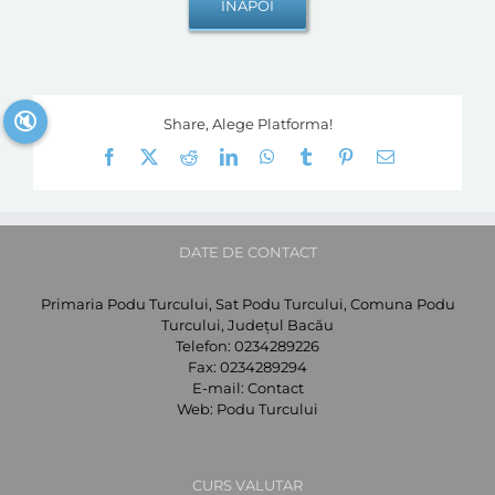
🔇
Share, Alege Platforma!
Facebook
X
Reddit
LinkedIn
WhatsApp
Tumblr
Pinterest
E-
mail:
DATE DE CONTACT
Primaria Podu Turcului, Sat Podu Turcului, Comuna Podu
Turcului, Județul Bacău
Telefon:
0234289226
Fax:
0234289294
E-mail:
Contact
Web:
Podu Turcului
CURS VALUTAR