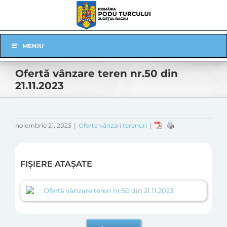
Skip
to
content
Skip
MENIU
Navigation
Ofertă vânzare teren nr.50 din
21.11.2023
noiembrie 21, 2023
|
Oferte vânzări terenuri
|
FIȘIERE ATAȘATE
Ofertă vânzare teren nr.50 din 21.11.2023