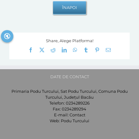
🔇
Share, Alege Platforma!
Facebook
X
Reddit
LinkedIn
WhatsApp
Tumblr
Pinterest
E-
mail:
DATE DE CONTACT
Primaria Podu Turcului, Sat Podu Turcului, Comuna Podu
Turcului, Județul Bacău
Telefon:
0234289226
Fax:
0234289294
E-mail:
Contact
Web:
Podu Turcului