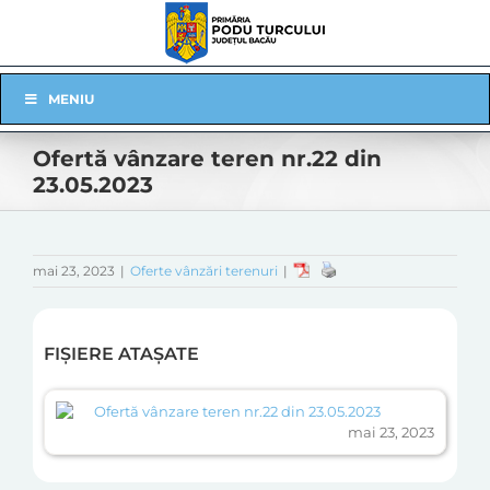
Skip
to
content
Skip
MENIU
Navigation
Ofertă vânzare teren nr.22 din
23.05.2023
mai 23, 2023
|
Oferte vânzări terenuri
|
FIȘIERE ATAȘATE
Ofertă vânzare teren nr.22 din 23.05.2023
mai 23, 2023