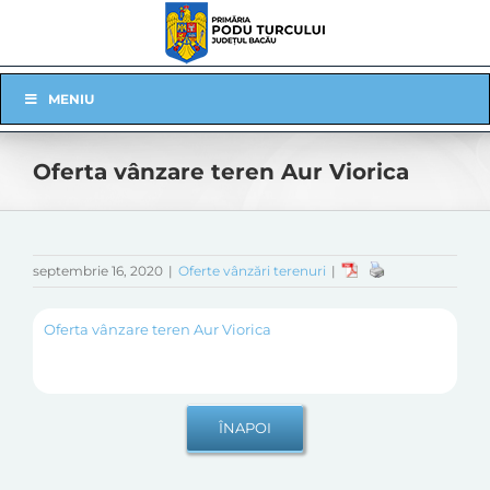
Skip
to
content
Skip
MENIU
Navigation
Oferta vânzare teren Aur Viorica
septembrie 16, 2020
|
Oferte vânzări terenuri
|
Oferta vânzare teren Aur Viorica