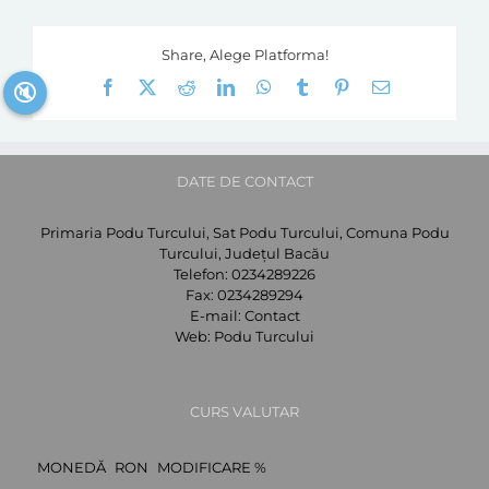
Share, Alege Platforma!
Facebook
X
Reddit
LinkedIn
WhatsApp
Tumblr
Pinterest
E-
🔇
mail:
DATE DE CONTACT
Primaria Podu Turcului, Sat Podu Turcului, Comuna Podu
Turcului, Județul Bacău
Telefon:
0234289226
Fax:
0234289294
E-mail:
Contact
Web:
Podu Turcului
CURS VALUTAR
MONEDĂ
RON
MODIFICARE %