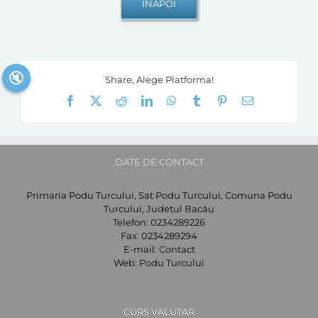
🔇
Share, Alege Platforma!
Facebook
X
Reddit
LinkedIn
WhatsApp
Tumblr
Pinterest
E-
mail:
DATE DE CONTACT
Primaria Podu Turcului, Sat Podu Turcului, Comuna Podu
Turcului, Județul Bacău
Telefon:
0234289226
Fax:
0234289294
E-mail:
Contact
Web:
Podu Turcului
CURS VALUTAR