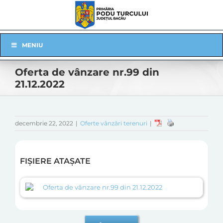
Skip
to
content
Skip
MENIU
Navigation
Oferta de vânzare nr.99 din
21.12.2022
decembrie 22, 2022
|
Oferte vânzări terenuri
|
FIȘIERE ATAȘATE
Oferta de vânzare nr.99 din 21.12.2022