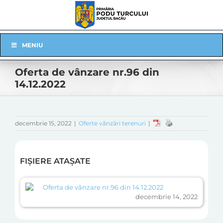
Skip
to
content
Skip
MENIU
Navigation
Oferta de vânzare nr.96 din
14.12.2022
decembrie 15, 2022
|
Oferte vânzări terenuri
|
FIȘIERE ATAȘATE
Oferta de vânzare nr.96 din 14.12.2022
decembrie 14, 2022