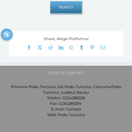
🔇
Share, Alege Platforma!
Facebook
X
Reddit
LinkedIn
WhatsApp
Tumblr
Pinterest
E-
mail:
DATE DE CONTACT
Primaria Podu Turcului, Sat Podu Turcului, Comuna Podu
Turcului, Județul Bacău
Telefon:
0234289226
Fax:
0234289294
E-mail:
Contact
Web:
Podu Turcului