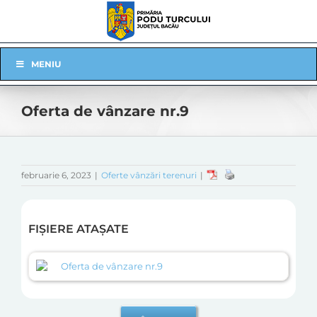
Skip
to
content
Skip
MENIU
Navigation
Oferta de vânzare nr.9
februarie 6, 2023
|
Oferte vânzări terenuri
|
FIȘIERE ATAȘATE
Oferta de vânzare nr.9