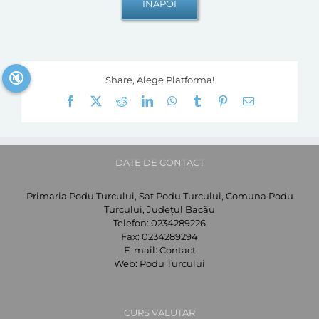
🔇
Share, Alege Platforma!
Facebook
X
Reddit
LinkedIn
WhatsApp
Tumblr
Pinterest
E-
mail:
DATE DE CONTACT
Primaria Podu Turcului, Sat Podu Turcului, Comuna Podu
Turcului, Județul Bacău
Telefon:
0234289226
Fax:
0234289294
E-mail:
Contact
Web:
Podu Turcului
CURS VALUTAR