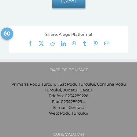
🔇
Share, Alege Platforma!
Facebook
X
Reddit
LinkedIn
WhatsApp
Tumblr
Pinterest
E-
mail:
DATE DE CONTACT
Primaria Podu Turcului, Sat Podu Turcului, Comuna Podu
Turcului, Județul Bacău
Telefon:
0234289226
Fax:
0234289294
E-mail:
Contact
Web:
Podu Turcului
CURS VALUTAR