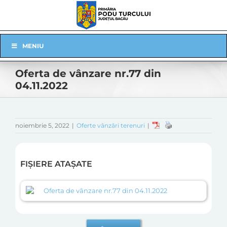
Skip
to
content
Skip
MENIU
Navigation
Oferta de vânzare nr.77 din
04.11.2022
noiembrie 5, 2022
|
Oferte vânzări terenuri
|
FIȘIERE ATAȘATE
Oferta de vânzare nr.77 din 04.11.2022