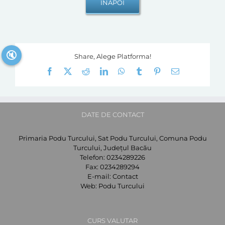
🔇
Share, Alege Platforma!
Facebook
X
Reddit
LinkedIn
WhatsApp
Tumblr
Pinterest
E-
mail:
DATE DE CONTACT
Primaria Podu Turcului, Sat Podu Turcului, Comuna Podu
Turcului, Județul Bacău
Telefon:
0234289226
Fax:
0234289294
E-mail:
Contact
Web:
Podu Turcului
CURS VALUTAR