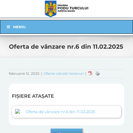
Skip
to
content
Skip
MENIU
Navigation
Oferta de vânzare nr.6 din 11.02.2025
februarie 12, 2025
|
Oferte vânzări terenuri
|
FIȘIERE ATAȘATE
Oferta de vânzare nr.6 din 11.02.2025