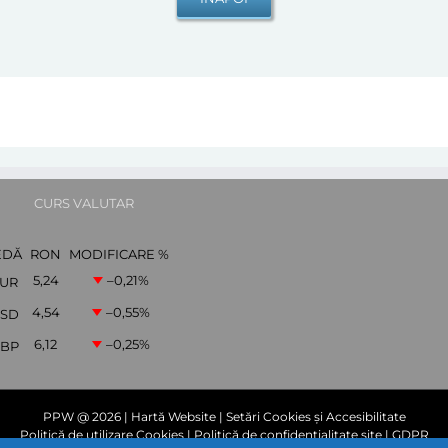
CURS VALUTAR
EDĂ
RON
MODIFICARE %
5,24
–0,21
%
UR
4,54
–0,55
%
SD
6,12
–0,25
%
BP
PPW @
2026 |
Hartă Website
|
Setări Cookies și Accesibilitate
Politică de utilizare Cookies
|
Politică de confidențialitate site
|
GDPR