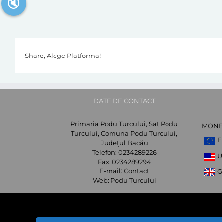
🔇
Share, Alege Platforma!
DATE DE CONTACT
Primaria Podu Turcului, Sat Podu
MON
Turcului, Comuna Podu Turcului,
E
Județul Bacău
Telefon:
0234289226
U
Fax:
0234289294
E-mail:
Contact
G
Web:
Podu Turcului