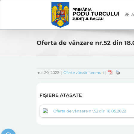
Skip
Skip
to
Navigation
PRIMĂRIA
PODU TURCULUI
content
A
JUDEȚUL BACĂU
Oferta de vânzare nr.52 din 18
mai 20, 2022
|
Oferte vânzări terenuri
|
FIȘIERE ATAȘATE
Oferta de vânzare nr.52 din 18.05.2022