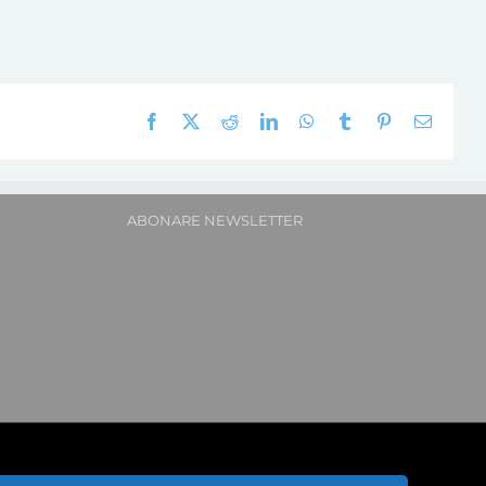
Facebook
X
Reddit
LinkedIn
WhatsApp
Tumblr
Pinterest
E-
mail:
ABONARE NEWSLETTER