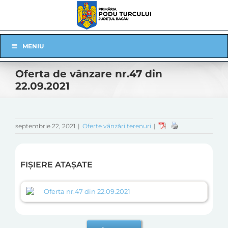
Skip
to
content
Skip
MENIU
Navigation
Oferta de vânzare nr.47 din
22.09.2021
septembrie 22, 2021
|
Oferte vânzări terenuri
|
FIȘIERE ATAȘATE
Oferta nr.47 din 22.09.2021