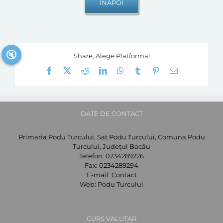
🔇
Share, Alege Platforma!
Facebook
X
Reddit
LinkedIn
WhatsApp
Tumblr
Pinterest
E-
mail:
DATE DE CONTACT
Primaria Podu Turcului, Sat Podu Turcului, Comuna Podu
Turcului, Județul Bacău
Telefon:
0234289226
Fax:
0234289294
E-mail:
Contact
Web:
Podu Turcului
CURS VALUTAR