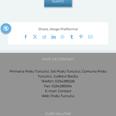
🔇
Share, Alege Platforma!
Facebook
X
Reddit
LinkedIn
WhatsApp
Tumblr
Pinterest
E-
mail:
DATE DE CONTACT
Primaria Podu Turcului, Sat Podu Turcului, Comuna Podu
Turcului, Județul Bacău
Telefon:
0234289226
Fax:
0234289294
E-mail:
Contact
Web:
Podu Turcului
CURS VALUTAR