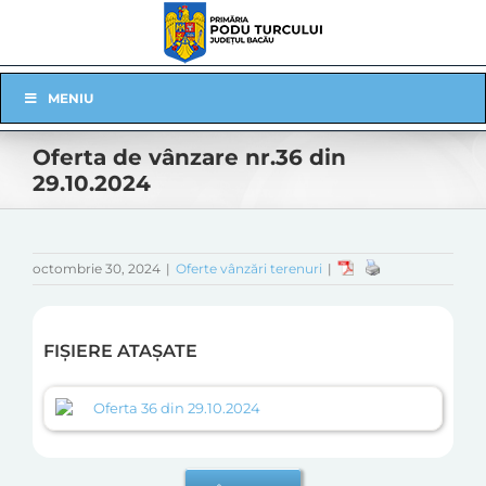
Skip
to
content
Skip
MENIU
Navigation
Oferta de vânzare nr.36 din
29.10.2024
octombrie 30, 2024
|
Oferte vânzări terenuri
|
FIȘIERE ATAȘATE
Oferta 36 din 29.10.2024