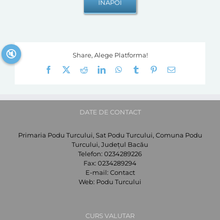
🔇
Share, Alege Platforma!
Facebook
X
Reddit
LinkedIn
WhatsApp
Tumblr
Pinterest
E-
mail:
DATE DE CONTACT
Primaria Podu Turcului, Sat Podu Turcului, Comuna Podu
Turcului, Județul Bacău
Telefon:
0234289226
Fax:
0234289294
E-mail:
Contact
Web:
Podu Turcului
CURS VALUTAR