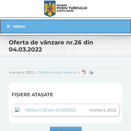
Skip
to
content
Skip
MENIU
Navigation
Oferta de vânzare nr.26 din
04.03.2022
martie 4, 2022
|
Oferte vânzări terenuri
|
FIȘIERE ATAȘATE
Oferta nr.26 din 04.03.2022
martie 4, 2022