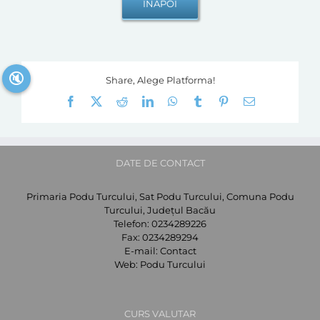
🔇
Share, Alege Platforma!
Facebook
X
Reddit
LinkedIn
WhatsApp
Tumblr
Pinterest
E-
mail:
DATE DE CONTACT
Primaria Podu Turcului, Sat Podu Turcului, Comuna Podu
Turcului, Județul Bacău
Telefon:
0234289226
Fax:
0234289294
E-mail:
Contact
Web:
Podu Turcului
CURS VALUTAR