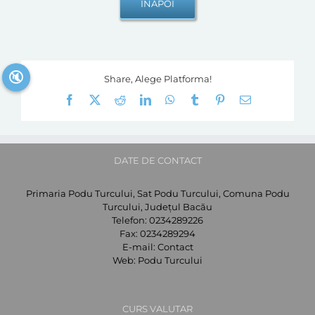
🔇
Share, Alege Platforma!
Facebook
X
Reddit
LinkedIn
WhatsApp
Tumblr
Pinterest
E-
mail:
DATE DE CONTACT
Primaria Podu Turcului, Sat Podu Turcului, Comuna Podu
Turcului, Județul Bacău
Telefon:
0234289226
Fax:
0234289294
E-mail:
Contact
Web:
Podu Turcului
CURS VALUTAR