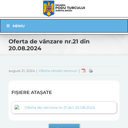
Skip
to
content
Skip
MENIU
Navigation
Oferta de vânzare nr.21 din
20.08.2024
august 21, 2024
|
Oferte vânzări terenuri
|
FIȘIERE ATAȘATE
Oferta de vânzare nr.21 din 20.08.2024