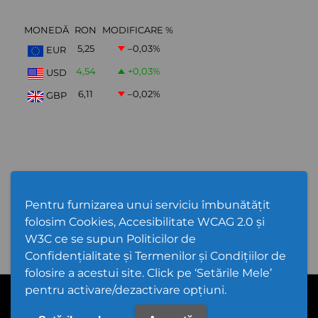
MONEDĂ
RON
MODIFICARE %
5,25
–0,03
%
EUR
4,54
+0,03
%
USD
6,11
–0,02
%
GBP
ABONARE NEWSLETTER
Pentru furnizarea unui serviciu îmbunătățit
folosim Cookies, Accesibilitate WCAG 2.0 și
W3C ce se supun Politicilor de
Confidențialitate și Termenilor și Condițiilor de
folosire a acestui site. Click pe ‘Setările Mele’
pentru activare/dezactivare opțiuni.
PPW @
2026 |
Hartă Website
|
Setări Cookies și Accesibilitate
Politică de utilizare Cookies
|
Politică de confidențialitate site
|