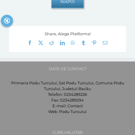
🔇
Share, Alege Platforma!
Facebook
X
Reddit
LinkedIn
WhatsApp
Tumblr
Pinterest
E-
mail:
DATE DE CONTACT
Primaria Podu Turcului, Sat Podu Turcului, Comuna Podu
Turcului, Județul Bacău
Telefon:
0234289226
Fax:
0234289294
E-mail:
Contact
Web:
Podu Turcului
CURS VALUTAR