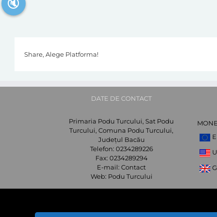
🔇
Share, Alege Platforma!
DATE DE CONTACT
Primaria Podu Turcului, Sat Podu
MON
Turcului, Comuna Podu Turcului,
E
Județul Bacău
Telefon:
0234289226
U
Fax:
0234289294
E-mail:
Contact
G
Web:
Podu Turcului