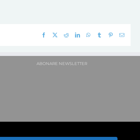
Facebook
X
Reddit
LinkedIn
WhatsApp
Tumblr
Pinterest
E-
mail:
ABONARE NEWSLETTER