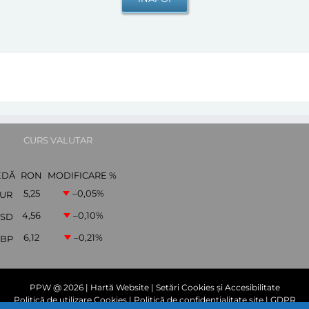
CURS VALUTAR
EDĂ
RON
MODIFICARE %
5,25
–0,05
%
UR
4,56
–0,10
%
SD
6,12
–0,21
%
BP
PPW @
2026 |
Hartă Website
|
Setări Cookies și Accesibilitate
Politică de utilizare Cookies
|
Politică de confidențialitate site
|
GDPR