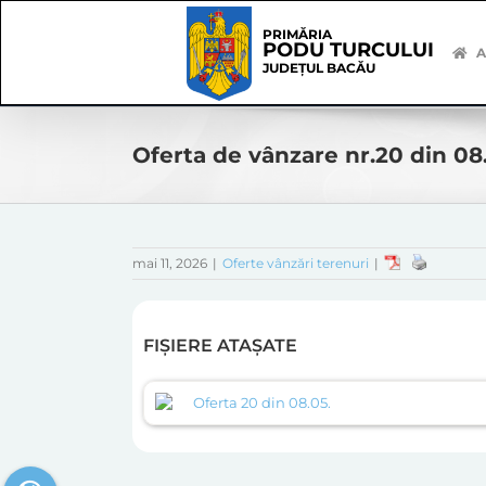
Skip
Skip
to
Navigation
PRIMĂRIA
PODU TURCULUI
content
A
JUDEȚUL BACĂU
Oferta de vânzare nr.20 din 08
mai 11, 2026
|
Oferte vânzări terenuri
|
FIȘIERE ATAȘATE
Oferta 20 din 08.05.