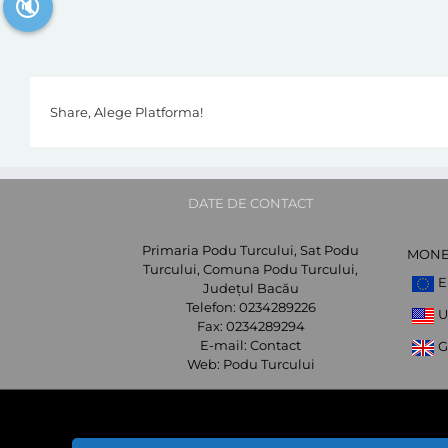
🔇
Share, Alege Platforma!
DATE DE CONTACT
Primaria Podu Turcului, Sat Podu
MON
Turcului, Comuna Podu Turcului,
E
Județul Bacău
Telefon:
0234289226
U
Fax:
0234289294
E-mail:
Contact
G
Web:
Podu Turcului