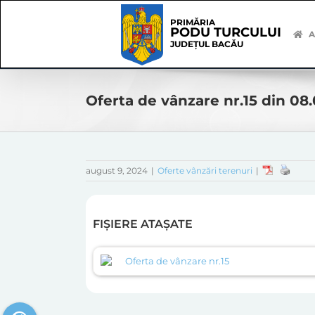
Skip
Skip
to
Navigation
PRIMĂRIA
PODU TURCULUI
content
A
JUDEȚUL BACĂU
Oferta de vânzare nr.15 din 08
august 9, 2024
|
Oferte vânzări terenuri
|
FIȘIERE ATAȘATE
Oferta de vânzare nr.15