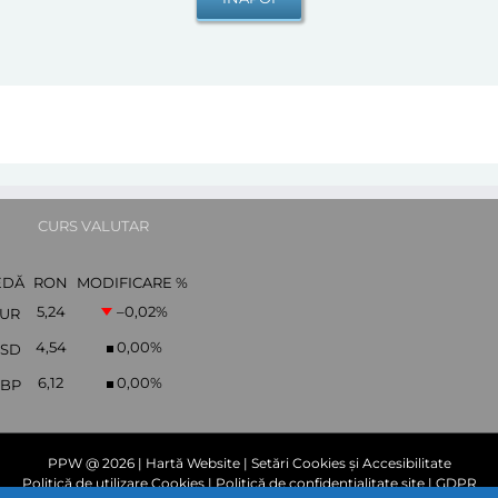
CURS VALUTAR
EDĂ
RON
MODIFICARE %
5,24
–0,02
%
UR
4,54
0,00
%
SD
6,12
0,00
%
BP
PPW @
2026 |
Hartă Website
|
Setări Cookies și Accesibilitate
Politică de utilizare Cookies
|
Politică de confidențialitate site
|
GDPR