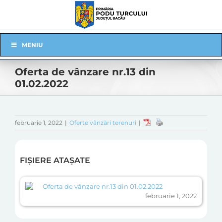
Skip
to
content
Skip
MENIU
Navigation
Oferta de vânzare nr.13 din
01.02.2022
februarie 1, 2022
|
Oferte vânzări terenuri
|
FIȘIERE ATAȘATE
Oferta de vânzare nr.13 din 01.02.2022
februarie 1, 2022