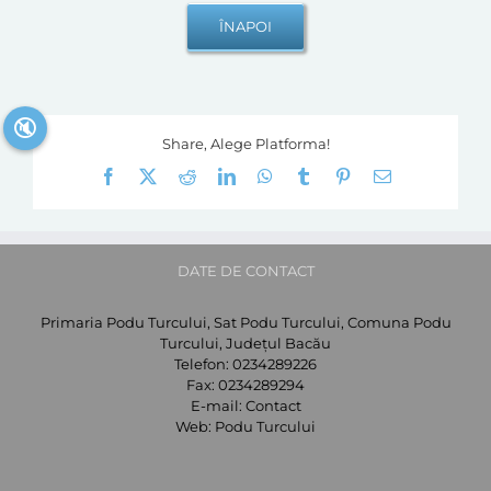
🔇
Share, Alege Platforma!
Facebook
X
Reddit
LinkedIn
WhatsApp
Tumblr
Pinterest
E-
mail:
DATE DE CONTACT
Primaria Podu Turcului, Sat Podu Turcului, Comuna Podu
Turcului, Județul Bacău
Telefon:
0234289226
Fax:
0234289294
E-mail:
Contact
Web:
Podu Turcului