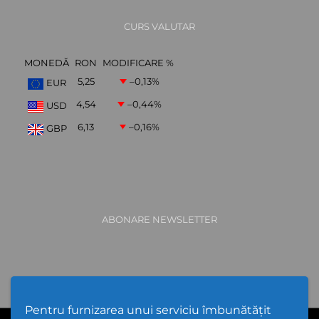
CURS VALUTAR
MONEDĂ
RON
MODIFICARE %
5,25
–0,13
%
EUR
4,54
–0,44
%
USD
6,13
–0,16
%
GBP
ABONARE NEWSLETTER
Pentru furnizarea unui serviciu îmbunătățit