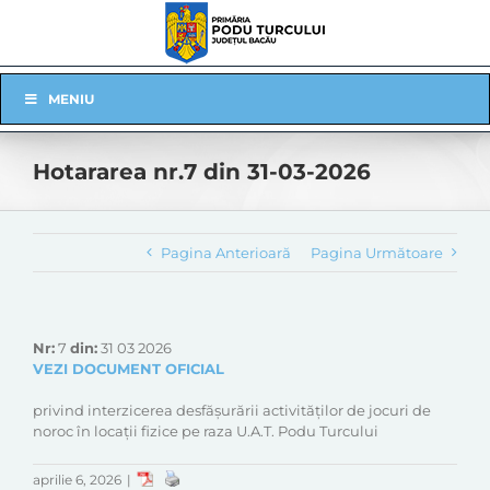
Skip
to
content
Skip
MENIU
Navigation
Hotararea nr.7 din 31-03-2026
Pagina Anterioară
Pagina Următoare
Nr:
7
din:
31 03 2026
VEZI DOCUMENT OFICIAL
privind interzicerea desfăşurării activităţilor de jocuri de
noroc în locații fizice pe raza U.A.T. Podu Turcului
aprilie 6, 2026
|