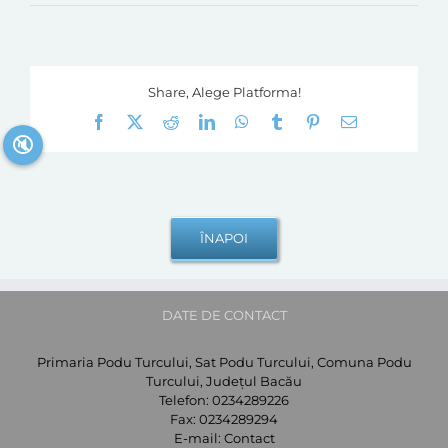
Share, Alege Platforma!
Facebook
X
Reddit
LinkedIn
WhatsApp
Tumblr
Pinterest
E-
mail:
🔇
DATE DE CONTACT
Primaria Podu Turcului, Sat Podu Turcului, Comuna Podu
Turcului, Județul Bacău
Telefon:
0234289226
Fax:
0234289294
E-mail:
Contact