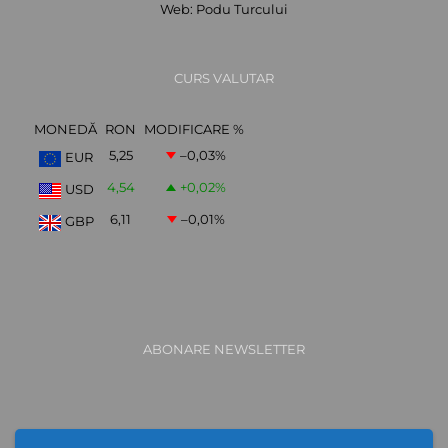
Web:
Podu Turcului
CURS VALUTAR
MONEDĂ
RON
MODIFICARE %
5,25
–0,03
%
EUR
4,54
+0,02
%
USD
6,11
–0,01
%
GBP
ABONARE NEWSLETTER