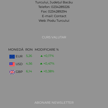
Turcului, Județul Bacău
Telefon:
0234289226
Fax:
0234289294
E-mail:
Contact
Web:
Podu Turcului
CURS VALUTAR
MONEDĂ
RON
MODIFICARE %
5,26
+0,17
%
EUR
4,56
+0,47
%
USD
6,14
+0,38
%
GBP
ABONARE NEWSLETTER