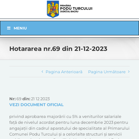
Skip
to
content
Skip
MENIU
Navigation
Hotararea nr.69 din 21-12-2023
Pagina Anterioară
Pagina Următoare
Nr:
69
din:
21 12 2023
VEZI DOCUMENT OFICIAL
privind aprobarea majorării cu 5% a veniturilor salariale
față de nivelul acordat pentru luna decembrie 2023 pentru
angajații din cadrul aparatului de specialitate al Primarului
Comunei Podu Turcului și a celorlalte structuri și servicii