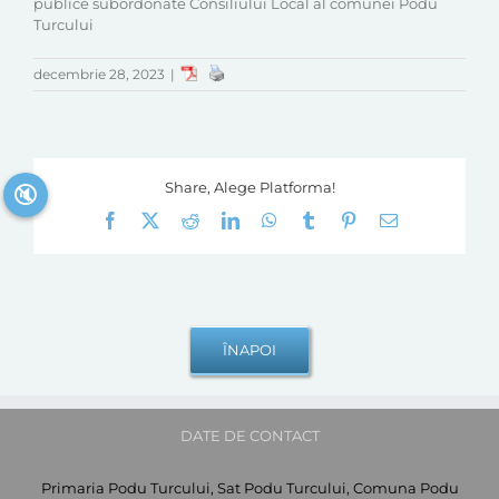
publice subordonate Consiliului Local al comunei Podu
Turcului
decembrie 28, 2023
|
Share, Alege Platforma!
🔇
Facebook
X
Reddit
LinkedIn
WhatsApp
Tumblr
Pinterest
E-
mail:
DATE DE CONTACT
Primaria Podu Turcului, Sat Podu Turcului, Comuna Podu