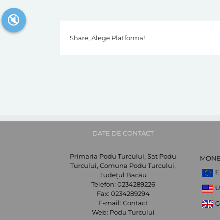
🔇
Share, Alege Platforma!
DATE DE CONTACT
Primaria Podu Turcului, Sat Podu
MON
Turcului, Comuna Podu Turcului,
E
Județul Bacău
Telefon:
0234289226
U
Fax:
0234289294
E-mail:
Contact
G
Web:
Podu Turcului