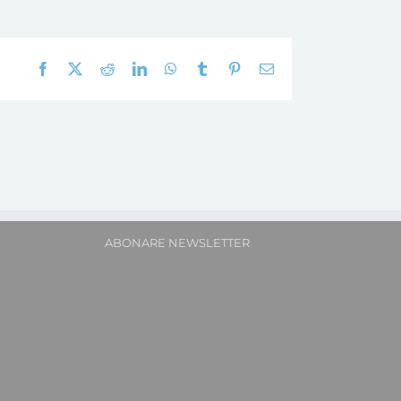
Facebook
X
Reddit
LinkedIn
WhatsApp
Tumblr
Pinterest
E-
mail:
ABONARE NEWSLETTER