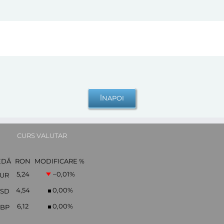
CURS VALUTAR
EDĂ
RON
MODIFICARE %
5,24
–0,01
%
UR
4,54
0,00
%
SD
6,12
0,00
%
BP