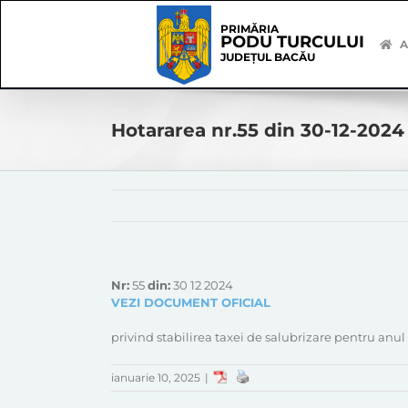
Skip
Skip
to
Navigation
PRIMĂRIA
PODU TURCULUI
content
A
JUDEȚUL BACĂU
Hotararea nr.55 din 30-12-2024
Nr:
55
din:
30 12 2024
VEZI DOCUMENT OFICIAL
privind stabilirea taxei de salubrizare pentru anul
ianuarie 10, 2025
|