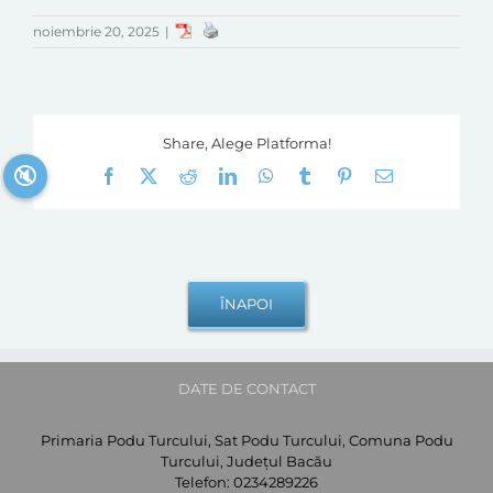
noiembrie 20, 2025
|
Share, Alege Platforma!
🔇
Facebook
X
Reddit
LinkedIn
WhatsApp
Tumblr
Pinterest
E-
mail:
DATE DE CONTACT
Primaria Podu Turcului, Sat Podu Turcului, Comuna Podu
Turcului, Județul Bacău
Telefon:
0234289226