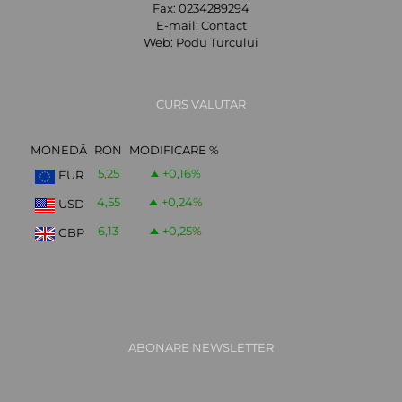
Fax:
0234289294
E-mail:
Contact
Web:
Podu Turcului
CURS VALUTAR
MONEDĂ
RON
MODIFICARE %
5,25
+0,16
%
EUR
4,55
+0,24
%
USD
6,13
+0,25
%
GBP
ABONARE NEWSLETTER