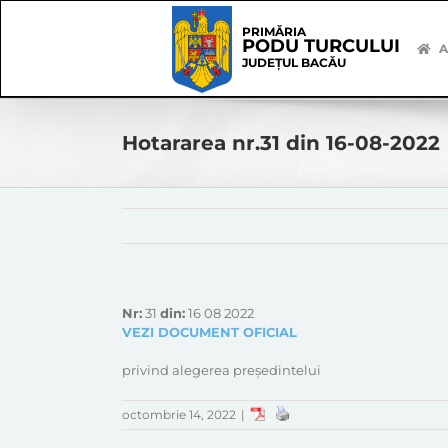
Skip
Skip
to
Navigation
PRIMĂRIA
PODU TURCULUI
content
A
JUDEȚUL BACĂU
Hotararea nr.31 din 16-08-2022
Nr:
31
din:
16 08 2022
VEZI DOCUMENT OFICIAL
privind alegerea președintelui
octombrie 14, 2022
|