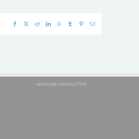
Facebook
X
Reddit
LinkedIn
WhatsApp
Tumblr
Pinterest
E-
mail:
ABONARE NEWSLETTER