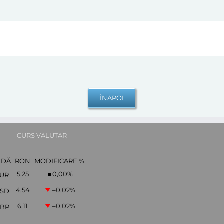
CURS VALUTAR
EDĂ
RON
MODIFICARE %
5,25
0,00
%
UR
4,54
–0,02
%
SD
6,11
–0,02
%
BP