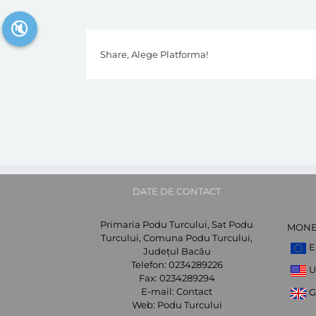
🔇
Share, Alege Platforma!
DATE DE CONTACT
Primaria Podu Turcului, Sat Podu
MON
Turcului, Comuna Podu Turcului,
E
Județul Bacău
Telefon:
0234289226
U
Fax:
0234289294
E-mail:
Contact
G
Web:
Podu Turcului