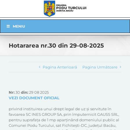
Skip
to
content
Skip
MENIU
Navigation
Hotararea nr.30 din 29-08-2025
Pagina Anterioară
Pagina Următoare
Nr:
30
din:
29 08 2025
VEZI DOCUMENT OFICIAL
privind instituirea unui drept legal de uz și servitute în
favoarea SC INES GROUP SA, prin împuternicit GAUSS SRL,
pentru suprafața de 1 mp aparținând domeniului public al
Comunei Podu Turcului, sat Fichitești-DC, județul Bacău,