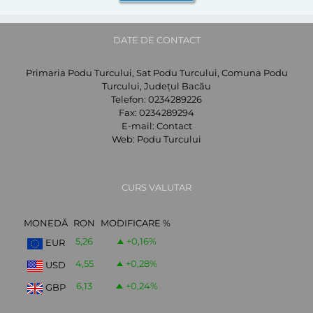
DATE DE CONTACT
Primaria Podu Turcului, Sat Podu Turcului, Comuna Podu
Turcului, Județul Bacău
Telefon:
0234289226
Fax:
0234289294
E-mail:
Contact
Web:
Podu Turcului
CURS VALUTAR
MONEDĂ
RON
MODIFICARE %
5,26
+0,16
%
EUR
4,55
+0,28
%
USD
6,13
+0,24
%
GBP