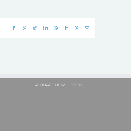
Facebook
X
Reddit
LinkedIn
WhatsApp
Tumblr
Pinterest
E-
mail:
ABONARE NEWSLETTER