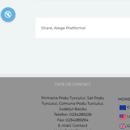
🔇
Share, Alege Platforma!
DATE DE CONTACT
Primaria Podu Turcului, Sat Podu
MON
Turcului, Comuna Podu Turcului,
E
Județul Bacău
Telefon:
0234289226
U
Fax:
0234289294
E-mail:
Contact
G