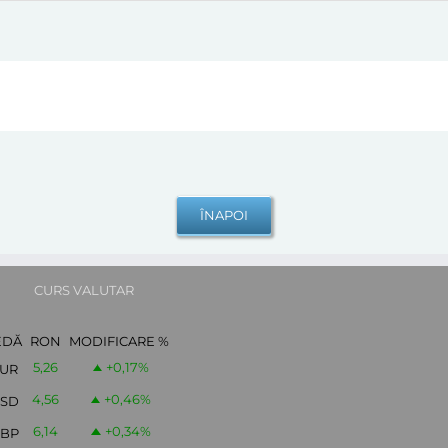
CURS VALUTAR
EDĂ
RON
MODIFICARE %
5,26
+0,17
%
UR
4,56
+0,46
%
SD
6,14
+0,34
%
BP