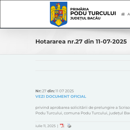
Skip
Skip
to
Navigation
PRIMĂRIA
PODU TURCULUI
content
A
JUDEȚUL BACĂU
Hotararea nr.27 din 11-07-2025
Nr:
27
din:
11 07 2025
VEZI DOCUMENT OFICIAL
privind aprobarea solicitării de prelungire a Scris
Podu Turcului, comuna Podu Turcului, județul Ba
iulie 11, 2025
|