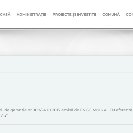
CASĂ
ADMINISTRAȚIE
PROIECTE ȘI INVESTIȚII
COMUNĂ
CO
orii de garanție nr.908/24.10.2017 emisă de FNGCIMM S.A. IFN aferentă p
cău”