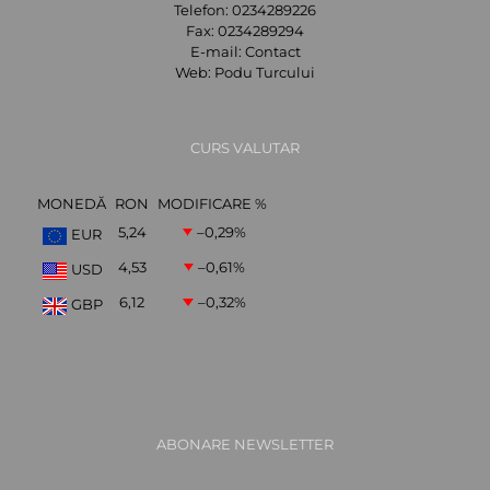
Telefon:
0234289226
Fax:
0234289294
E-mail:
Contact
Web:
Podu Turcului
CURS VALUTAR
MONEDĂ
RON
MODIFICARE %
5,24
–0,29
%
EUR
4,53
–0,61
%
USD
6,12
–0,32
%
GBP
ABONARE NEWSLETTER