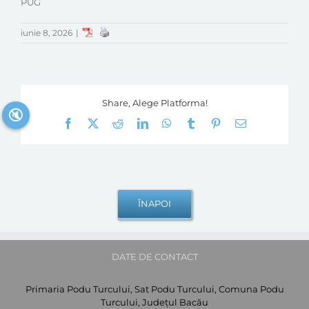
PUG
iunie 8, 2026
|
Share, Alege Platforma!
🔇
Facebook
X
Reddit
LinkedIn
WhatsApp
Tumblr
Pinterest
E-
mail:
DATE DE CONTACT
Primaria Podu Turcului, Sat Podu Turcului, Comuna Podu
Turcului, Județul Bacău