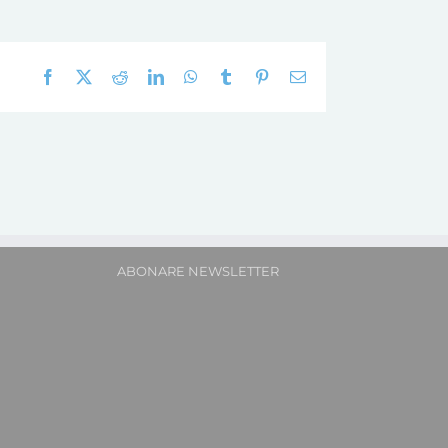
Facebook
X
Reddit
LinkedIn
WhatsApp
Tumblr
Pinterest
E-
mail:
ABONARE NEWSLETTER