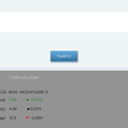
CURS VALUTAR
EDĂ
RON
MODIFICARE %
5,26
+0,01
%
UR
4,56
0,00
%
SD
6,13
–0,06
%
BP