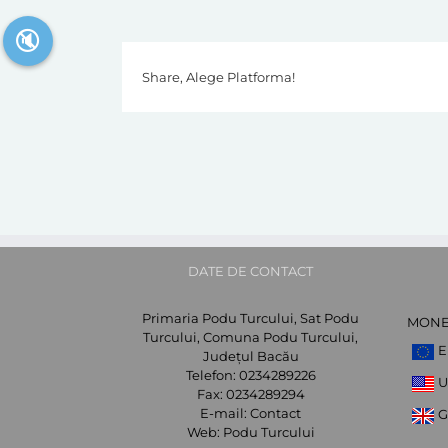
🔇
Share, Alege Platforma!
DATE DE CONTACT
Primaria Podu Turcului, Sat Podu
MON
Turcului, Comuna Podu Turcului,
E
Județul Bacău
Telefon:
0234289226
U
Fax:
0234289294
E-mail:
Contact
G
Web:
Podu Turcului