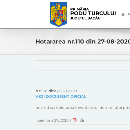
Skip
Skip
to
Navigation
PRIMĂRIA
PODU TURCULUI
content
A
JUDEȚUL BACĂU
Hotararea nr.110 din 27-08-202
Nr:
110
din:
27 08 2020
VEZI DOCUMENT OFICIAL
privind completarea inventarului domeniului pri
noiembrie 27, 2020
|